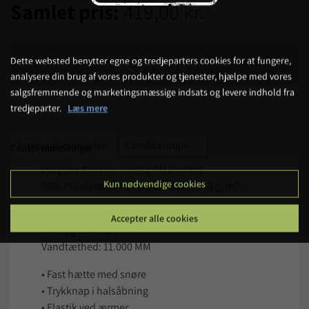
Samlet pris:
419,00 kr.
LÆG I KURV
Dette websted benytter egne og tredjeparters cookies for at fungere,
analysere din brug af vores produkter og tjenester, hjælpe med vores
salgsfremmende og marketingsmæssige indsats og levere indhold fra
tredjeparter.
Læs mere
Produktbeskrivelse
Certificeringer
Cookie indstillinger
Lyngsøe Anorak i kraftig PU kvalitet
Kun nødvendige cookies
50% Polyester, 50% Polyurethan,, 240 g/m2
Oile og kulderesistent
Accepter alle cookies
Vind og vandtæt
Vandtæthed: 11.000 MM
• Fast hætte med snøre
• Trykknap i halsåbning
• Elastik ved ærmer