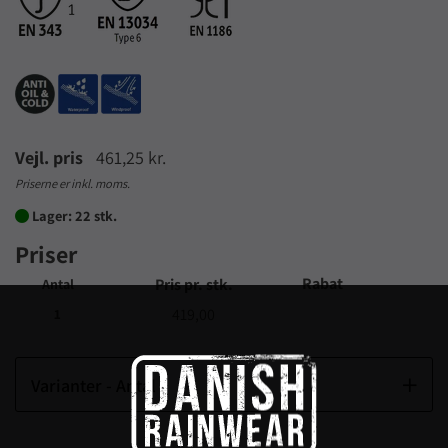
Vejl. pris
461,25 kr.
Priserne er inkl. moms.
Lager: 22 stk.

Priser
Rabat
Pris pr. stk.
Antal
419,00
1
Varianter - Antal