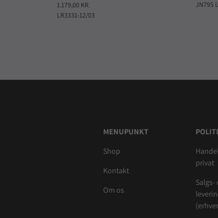
JN795 
1.179,00 KR.
LR3331-12/03
MENUPUNKT
POLIT
Shop
Handel
privat
Kontakt
Salgs-
Om os
leveri
(erhver