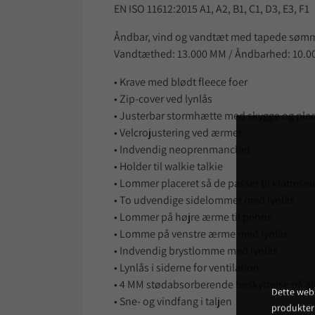
EN ISO 11612:2015 A1, A2, B1, C1, D3, E3, F1
Åndbar, vind og vandtæt med tapede søm
Vandtæthed: 13.000 MM / Åndbarhed: 10.0
• Krave med blødt fleece foer
• Zip-cover ved lynlås
• Justerbar stormhætte med skygge og plads
• Velcrojustering ved ærmer
• Indvendig neoprenmanchet
• Holder til walkie talkie
• Lommer placeret så de passer til klatresel
• To udvendige sidelommer med lynlås
• Lommer på højre ærme til penne
• Lomme på venstre ærme med lynlås
• Indvendig brystlomme med lynlås
• Lynlås i siderne for ventilation
• 4 MM stødabsorberende beskyttelse på a
Dette webs
• Sne- og vindfang i taljen
produkter