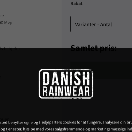
Rabat
me
00 Mvp
Varianter - Antal
Samlet pris:
 til hjelm
e
lbuer
ted benytter egne og tredjeparters cookies for at fungere, analysere din bru
 og tjenester, hjælpe med vores salgsfremmende og marketingsmæssige ind