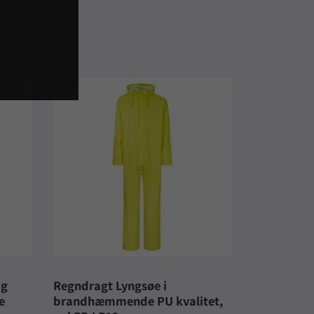
ig
Regndragt Lyngsøe i
e
brandhæmmende PU kvalitet,