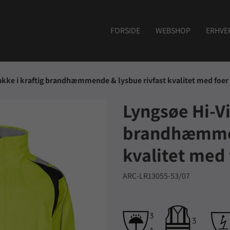
FORSIDE
WEBSHOP
ERHVE
akke i kraftig brandhæmmende & lysbue rivfast kvalitet med foer
Lyngsøe Hi-Vi
brandhæmmen
kvalitet med 
ARC-LR13055-53/07