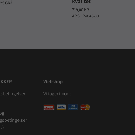
kvalitet
LYS GRÅ
719,00 KR.
ARC-LR4048-03
IKKER
Webshop
sbetingelser
Vi tager imod:
 og
ngsbetingelser
v)