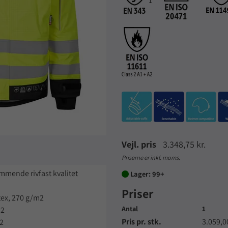
Vejl. pris
3.348,75 kr.
Priserne er inkl. moms.
mmende rivfast kvalitet
Lager: 99+

Priser
tex, 270 g/m2
Antal
1
m2
Pris pr. stk.
3.059,0
m2