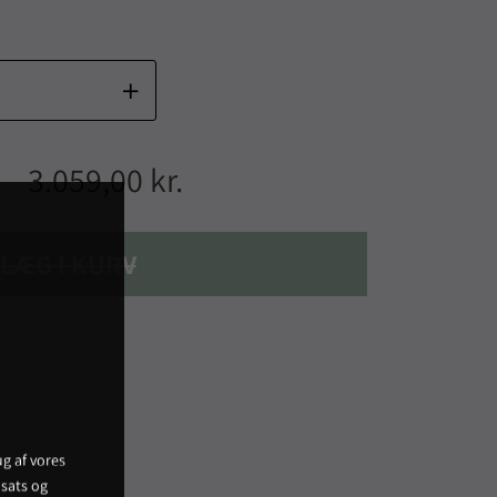
3.059,00 kr.
LÆG I KURV
g af vores
sats og