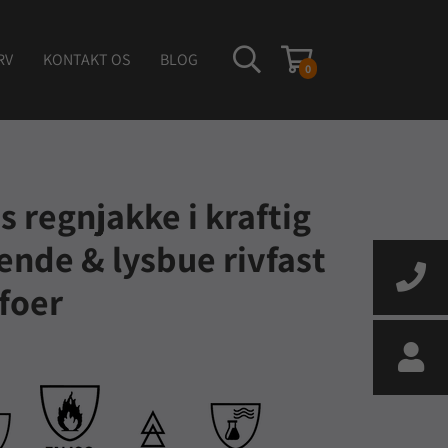
RV
KONTAKT OS
BLOG
0
s regnjakke i kraftig
de & lysbue rivfast
foer