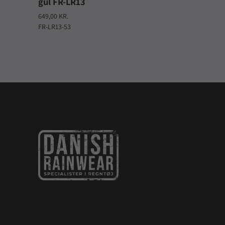
gul FR-LR13
649,00 KR.
FR-LR13-53