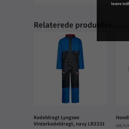
levere ind
Relaterede produkter
Cookie ind
Kedeldragt Lyngsøe
Hoodi
Vinterkedeldragt, navy LR3331
188,75 