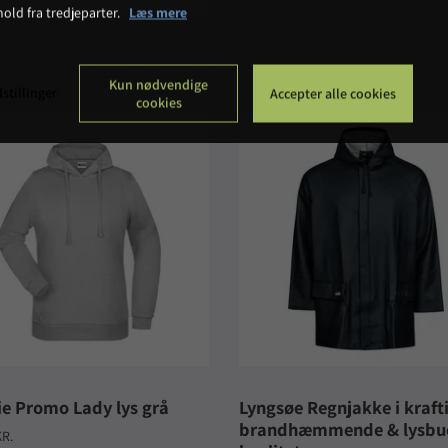
hold fra tredjeparter.
Læs mere
Kun nødvendige
stillinger
Accepter alle cookies
cookies
e Promo Lady lys grå
Lyngsøe Regnjakke i kraft
brandhæmmende & lysbu
KR.