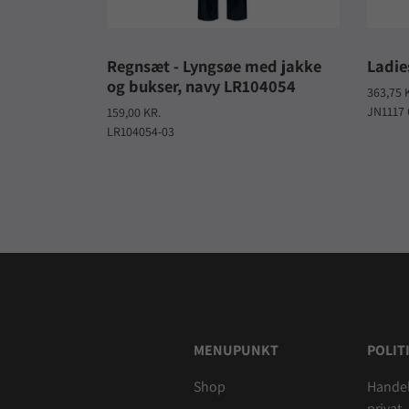
Regnsæt - Lyngsøe med jakke
Ladie
og bukser, navy LR104054
363,75 
JN1117
159,00 KR.
LR104054-03
MENUPUNKT
POLIT
Shop
Handel
privat