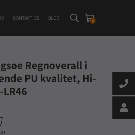
RV
KONTAKT OS
BLOG
0
ngsøe Regnoverall i
de PU kvalitet, Hi-
R-LR46