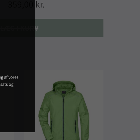
359,00 kr.
LÆG I KURV
g af vores
sats og