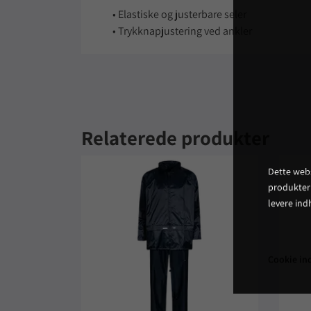
• Elastiske og justerbare seler
• Trykknapjustering ved ankler
Relaterede produkter
Dette webs
produkter
levere ind
Cookie ind