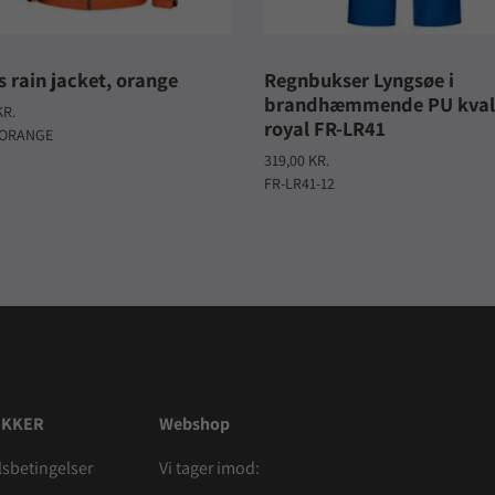
s rain jacket, orange
Regnbukser Lyngsøe i
brandhæmmende PU kvali
KR.
royal FR-LR41
 ORANGE
319,00 KR.
FR-LR41-12
IKKER
Webshop
sbetingelser
Vi tager imod: