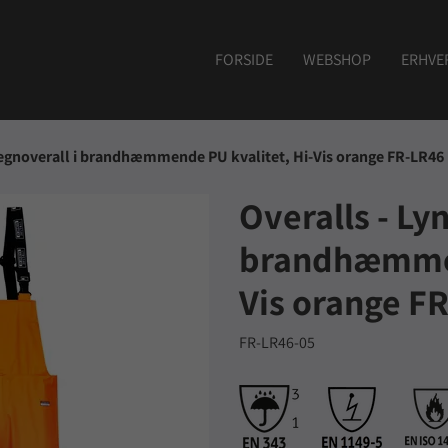
FORSIDE
WEBSHOP
ERHVE
Regnoverall i brandhæmmende PU kvalitet, Hi-Vis orange FR-LR46
Overalls - Ly
brandhæmmen
Vis orange F
FR-LR46-05