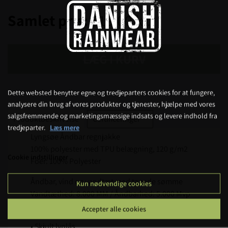
Samlet pris:
519,00 kr.
LÆG I KURV
Dette websted benytter egne og tredjeparters cookies for at fungere,
analysere din brug af vores produkter og tjenester, hjælpe med vores
salgsfremmende og marketingsmæssige indsats og levere indhold fra
Produktbeskrivelse
Certificeringer
tredjeparter.
Læs mere
Lyngsøe Åndbar regnjakke
100% polyester med TPU belægning, 120 g/m2
Cookie indstillinger
Foer: 100% Polyester
Åndbar, vind og vandtæt med tapede sømme
Kun nødvendige cookies
Vandtæthed: 8.000 MM / Åndbarhed: 5.000 Mvp
Accepter alle cookies
• Aftagelig hætte med snøre
• Skjult lynlås