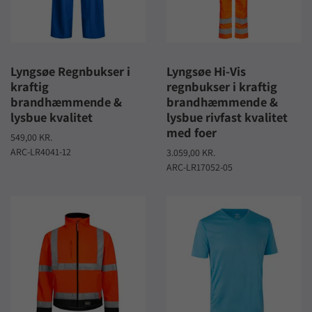
Lyngsøe Regnbukser i
Lyngsøe Hi-Vis
kraftig
regnbukser i kraftig
brandhæmmende &
brandhæmmende &
lysbue kvalitet
lysbue rivfast kvalitet
med foer
549,00 KR.
ARC-LR4041-12
3.059,00 KR.
ARC-LR17052-05