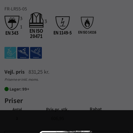
FR-LR55-05
Vejl. pris
831,25 kr.
Priserne er inkl. moms.
Lager: 99+

Priser
Rabat
Pris pr. stk.
Antal
606,95
1