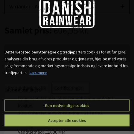
Varianter - Antal
Samlet pris:
606,95 kr.
LÆG I KURV
Dette websted benytter egne og tredjeparters cookies for at fungere,
analysere din brug af vores produkter og tjenester, hjælpe med vores
salgsfremmende og marketingsmæssige indsats og levere indhold fra
tredjeparter.
Læs mere
Produktbeskrivelse
Certificeringer
Cookie indstillinger
Lyngsøe Hi-Vis regnjakke i brandhæmmende PU
kvalitet
Kun nødvendige cookies
50% Polyester, 50% Polyurethan, 210 g/m2
Accepter alle cookies
Vind og vandtæt
Vandtæthed: 11.000 MM