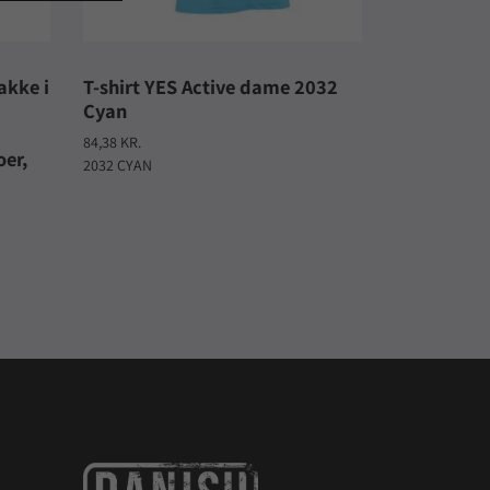
akke i
T-shirt YES Active dame 2032
Cyan
84,38 KR.
oer,
2032 CYAN