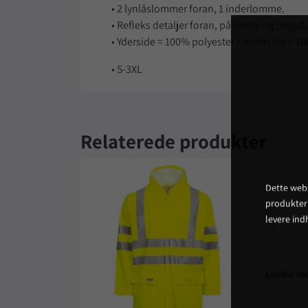
• 2 lynlåslommer foran, 1 inderlomme.
• Refleks detaljer foran, på hætte og bagpå.
• Yderside = 100% polyester / Inderside = 1
• S-3XL
Relaterede produkter
Dette webs
produkter
levere ind
Cookie ind