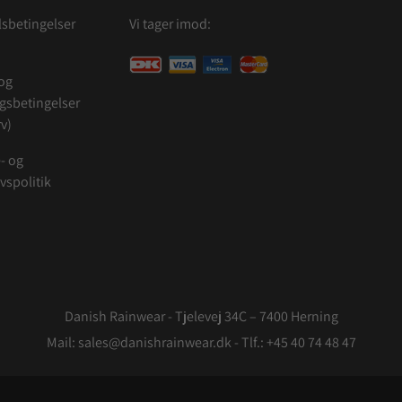
sbetingelser
Vi tager imod:
 og
ngsbetingelser
v)
- og
ivspolitik
Danish Rainwear - Tjelevej 34C – 7400 Herning
Mail: sales@danishrainwear.dk - Tlf.:
+45 40 74 48 47