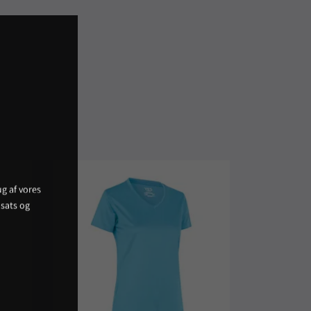
g af vores
sats og