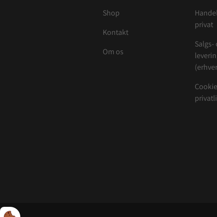
Shop
Handel
privat
Kontakt
Salgs-
Om os
leveri
(erhver
Cookie
privatl