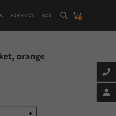
RV
KONTAKT OS
BLOG
0
ket, orange