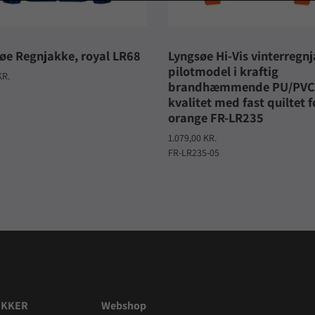
øe Regnjakke, royal LR68
Lyngsøe Hi-Vis vinterregnj
pilotmodel i kraftig
KR.
brandhæmmende PU/PVC
kvalitet med fast quiltet f
orange FR-LR235
1.079,00 KR.
FR-LR235-05
IKKER
Webshop