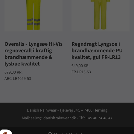
Overalls - Lyngsøe Hi-Vis
Regndragt Lyngsøe i
regnoverall i kraftig
brandhæmmende PU
brandhæmmende &
kvalitet, gul FR-LR13
lysbue kvalitet
649,00 KR.
FR-LR13-53
679,00 KR.
ARC-LR4059-53
Danish Rainwear - Tjelevej 34C – 7400 Herning
Mail: sales@danishrainwear.dk - Tlf.:
+45 40 74 48 47