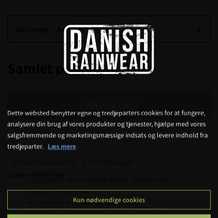
Varianter - Antal
Samlet pris:
1.079,00 kr.
LÆG I KURV
Dette websted benytter egne og tredjeparters cookies for at fungere,
analysere din brug af vores produkter og tjenester, hjælpe med vores
salgsfremmende og marketingsmæssige indsats og levere indhold fra
tredjeparter.
Læs mere
Produktbeskrivelse
Certificeringer
Cookie indstillinger
Lyngsøe Hi-Vis vinterregnjakke i pilotmodel i
brandhæmmende
Kun nødvendige cookies
PU kvalitet med fast quiltet foer
50% Polyester, 50% Polyurethan, 210 g/m2