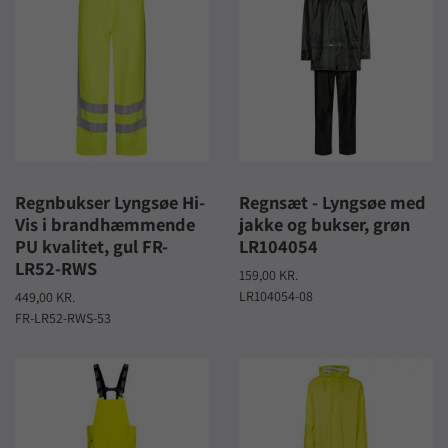
Regnbukser Lyngsøe Hi-
Regnsæt - Lyngsøe med
Vis i brandhæmmende
jakke og bukser, grøn
PU kvalitet, gul FR-
LR104054
LR52-RWS
159,00 KR.
LR104054-08
449,00 KR.
FR-LR52-RWS-53