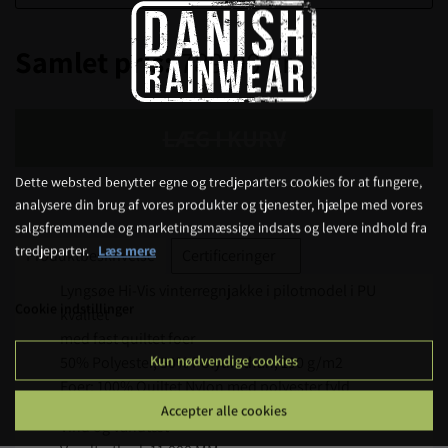
Samlet pris:
789,00 kr.
LÆG I KURV
Dette websted benytter egne og tredjeparters cookies for at fungere,
analysere din brug af vores produkter og tjenester, hjælpe med vores
salgsfremmende og marketingsmæssige indsats og levere indhold fra
tredjeparter.
Læs mere
Produktbeskrivelse
Certificeringer
Lyngsøe Hi-Vis vinterregnjakke i pilotmodel i PU
Cookie indstillinger
kvalitet
med fast quiltet foer
Kun nødvendige cookies
50% Polyester, 50% Polyurethan, 190 g/m2
Foer: 100% Quiltet Nylon med polyester fyld
Accepter alle cookies
Vind og vandtæt