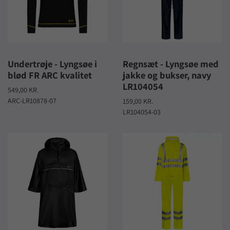
Undertrøje - Lyngsøe i
Regnsæt - Lyngsøe med
blød FR ARC kvalitet
jakke og bukser, navy
LR104054
549,00 KR.
ARC-LR10878-07
159,00 KR.
LR104054-03