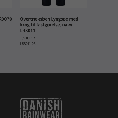
LR9070
Overtræksben Lyngsøe med
krog til fastgørelse, navy
LR8011
189,00 KR.
LR8011-03