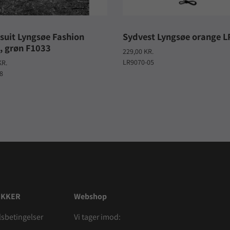
uit Lyngsøe Fashion
Sydvest Lyngsøe orange 
 grøn F1033
229,00 KR.
LR9070-05
KR.
8
IKKER
Webshop
sbetingelser
Vi tager imod: