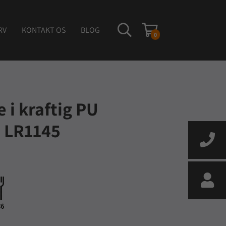
RV
KONTAKT OS
BLOG
0
e i kraftig PU
d LR1145