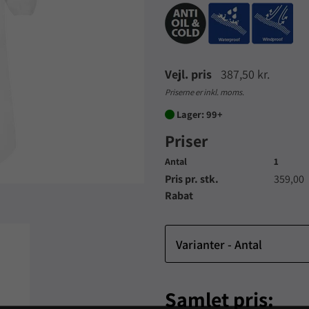
Vejl. pris
387,50 kr.
Priserne er inkl. moms.
Lager: 99+

Priser
Antal
1
Pris pr. stk.
359,00
Rabat
Varianter - Antal
Samlet pris: