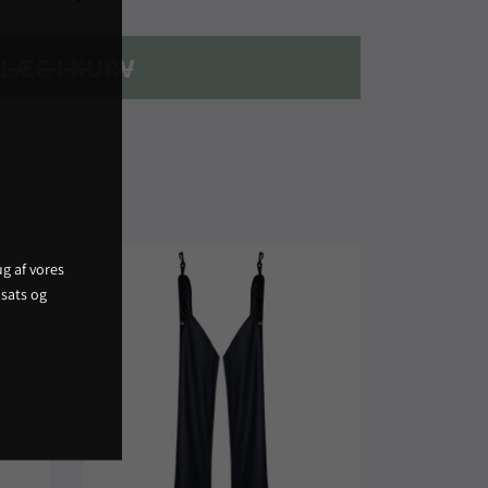
LÆG I KURV
g af vores
sats og