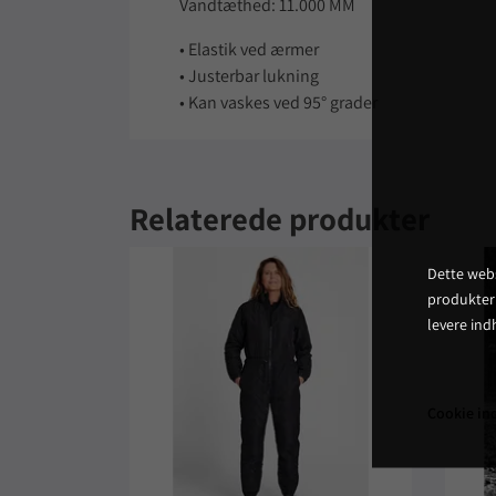
Vandtæthed: 11.000 MM
• Elastik ved ærmer
• Justerbar lukning
• Kan vaskes ved 95° grader
Relaterede produkter
Dette webs
produkter
levere ind
Cookie ind