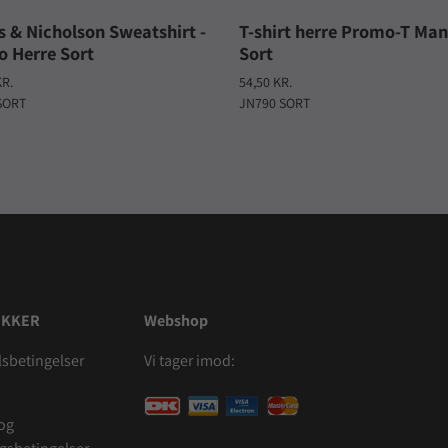
 & Nicholson Sweatshirt -
T-shirt herre Promo-T Man
 Herre Sort
Sort
KR.
54,50 KR.
SORT
JN790 SORT
IKKER
Webshop
sbetingelser
Vi tager imod:
 og