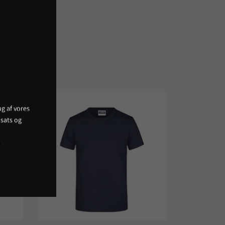
g af vores
sats og