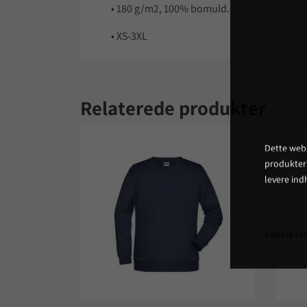
• 180 g/m2, 100% bomuld.
• XS-3XL
Relaterede produkter
Dette webs
produkter
levere ind
Cookie ind