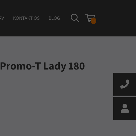
RV
KONTAKT OS
BLOG
0
 Promo-T Lady 180