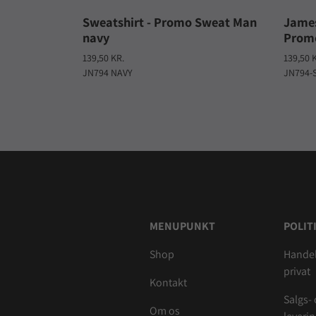
Sweatshirt - Promo Sweat Man
James
navy
Promo
139,50 KR.
139,50 
JN794 NAVY
JN794-
MENUPUNKT
POLIT
Shop
Handel
privat
Kontakt
Salgs-
Om os