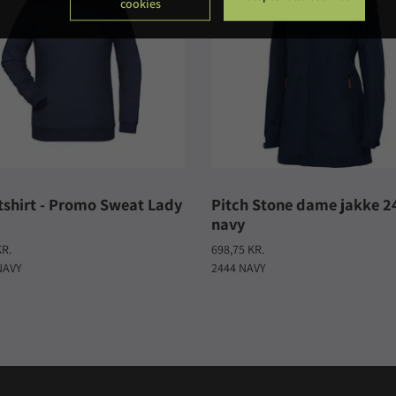
cookies
shirt - Promo Sweat Lady
Pitch Stone dame jakke 2
navy
KR.
698,75 KR.
NAVY
2444 NAVY