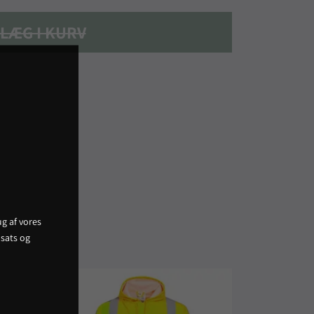
LÆG I KURV
g af vores
sats og