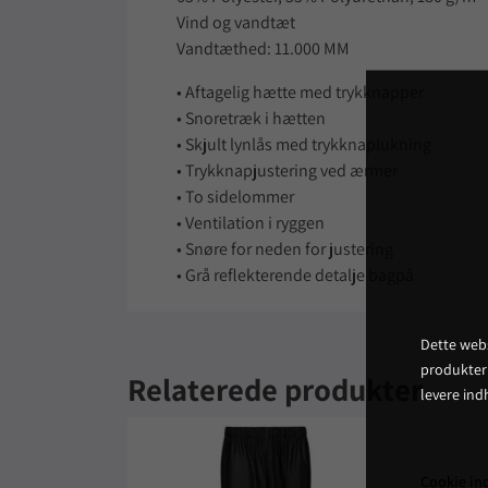
Vind og vandtæt
Vandtæthed: 11.000 MM
• Aftagelig hætte med trykknapper
• Snoretræk i hætten
• Skjult lynlås med trykknaplukning
• Trykknapjustering ved ærmer
• To sidelommer
• Ventilation i ryggen
• Snøre for neden for justering
• Grå reflekterende detalje bagpå
Dette webs
produkter
Relaterede produkter
levere ind
Cookie ind