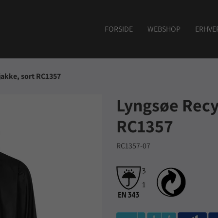
FORSIDE
WEBSHOP
ERHVE
jakke, sort RC1357
Lyngsøe Recy
RC1357
RC1357-07