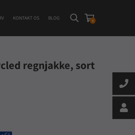
RV
KONTAKT OS
BLOG
0
cled regnjakke, sort