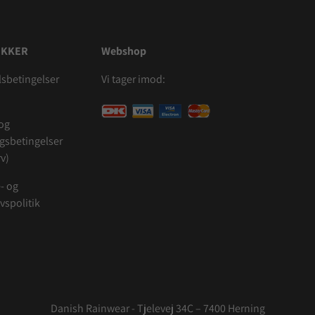
IKKER
Webshop
sbetingelser
Vi tager imod:
 og
ngsbetingelser
v)
- og
ivspolitik
Danish Rainwear - Tjelevej 34C – 7400 Herning