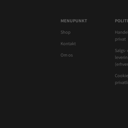
MENUPUNKT
POLIT
Shop
Handel
privat
Kontakt
Salgs-
Om os
leveri
(erhver
Cookie
privatl