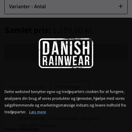
Varianter - Antal
Samlet pris:
1.259,00 kr.
LÆG I KURV
Produktbeskrivelse
Certificeringer
Dette websted benytter egne og tredjeparters cookies for at fungere,
Lyngsøe Hi-Vis vinterregnjakke i kraftig
analysere din brug af vores produkter og tjenester, hjælpe med vores
brandhæmmende
salgsfremmende og marketingsmæssige indsats og levere indhold fra
rivfast kvalitet
tredjeparter.
Læs mere
98% Polyester, 2% Carbon Grid, 240 g/m2
Foer: 100% Bomuld
Cookie indstillinger