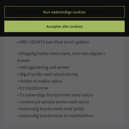
Åndbar, vind og vandtæt med tapede sømme
Vandtæthed: >12.000 MM / Åndbarhed: 5.000
Kun nødvendige cookies
Mvp
Accepter alle cookies
• FR-LR11300 kan blive lynet i jakken
• ARC-LR20471 kan blive lynet i jakken
• Aftagelig hætte med snøre, som kan skjules i
kraven
• Velcrojustering ved ærmer
• Skjult lynlås med velcolukning
• Holder til walkie talkie
• En brystlomme
• To udvendige frontlommer med velcro
• Lomme på venstre ærme med velcro
• Indvendig brystlomme med lynlås
• Indvendig brystlomme til mobiltelefon