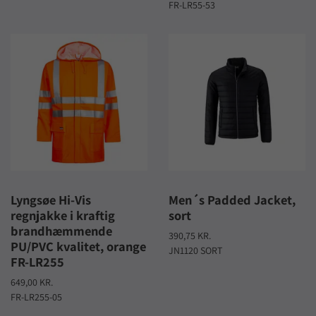
FR-LR55-53
Lyngsøe Hi-Vis
Men´s Padded Jacket,
regnjakke i kraftig
sort
brandhæmmende
390,75 KR.
PU/PVC kvalitet, orange
JN1120 SORT
FR-LR255
649,00 KR.
FR-LR255-05