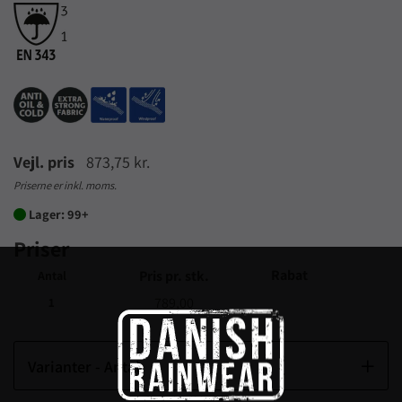
Vejl. pris
873,75 kr.
Priserne er inkl. moms.
Lager: 99+

Priser
Rabat
Pris pr. stk.
Antal
789,00
1
Varianter - Antal