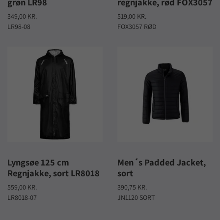
grøn LR98
regnjakke, rød FOX3057
349,00 KR.
519,00 KR.
LR98-08
FOX3057 RØD
Lyngsøe 125 cm
Men´s Padded Jacket,
Regnjakke, sort LR8018
sort
559,00 KR.
390,75 KR.
LR8018-07
JN1120 SORT