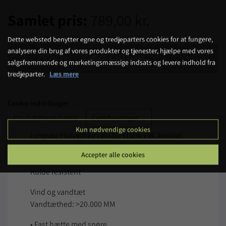
Samlet pris:
789,00 kr.
Dette websted benytter egne og tredjeparters cookies for at fungere,
analysere din brug af vores produkter og tjenester, hjælpe med vores
LÆG I KURV
salgsfremmende og marketingsmæssige indsats og levere indhold fra
tredjeparter.
Læs mere
Cookie indstillinger
Produktbeskrivelse
Certificeringer
Kun nødvendige cookies
Lyngsøe Fiskejakke i ekstra stærk PVC kvalitet
70% PVC, 30% Polyester, 550 g/m2
Accepter alle cookies
Resistent mod animalsk og vegetabilsk olier
Kulde resistent
Vind og vandtæt
Vandtæthed: >20.000 MM
• Fast hætte med snøre