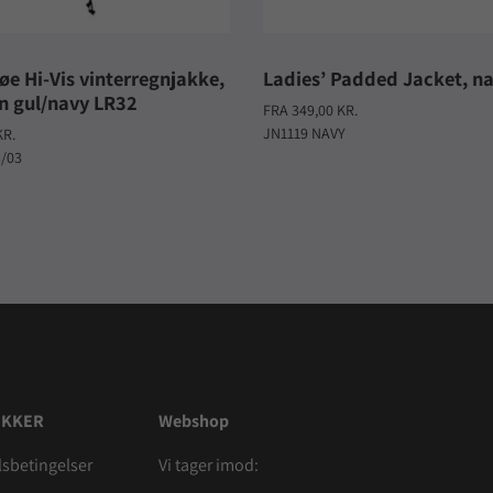
øe Hi-Vis vinterregnjakke,
Ladies’ Padded Jacket, n
n gul/navy LR32
FRA 349,00 KR.
JN1119 NAVY
KR.
3/03
IKKER
Webshop
sbetingelser
Vi tager imod: