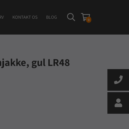
RV
KONTAKT OS
BLOG
0
jakke, gul LR48