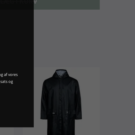
LÆG I KURV
g af vores
sats og