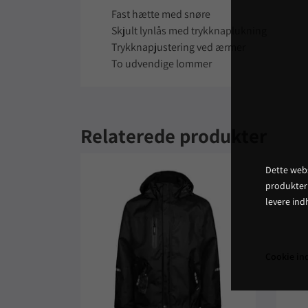
Fast hætte med snøre
Skjult lynlås med trykknaplukning
Trykknapjustering ved ærmer
To udvendige lommer
Relaterede produkter
Dette webs
produkter
levere ind
Cookie ind