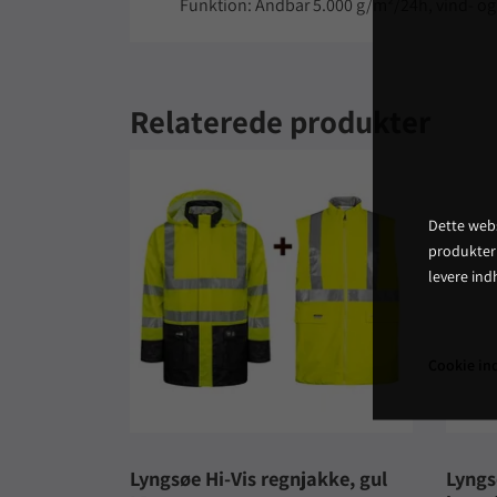
Funktion: Åndbar 5.000 g/m²/24h, vind- o
Relaterede produkter
Dette webs
produkter
levere ind
Cookie ind
Lyngsøe Hi-Vis regnjakke, gul
Lyngs