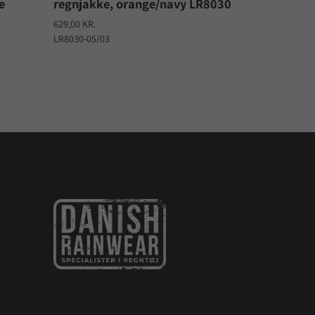
e
regnjakke, orange/navy LR8030
629,00 KR.
LR8030-05/03