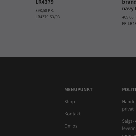
LR4379
bran
navy 
898,50 KR.
LR4379-53/03
409,00 
FR-LR4
MENUPUNKT
POLIT
Shop
Handel
privat
Kontakt
Salgs-
Om os
leveri
(erhver