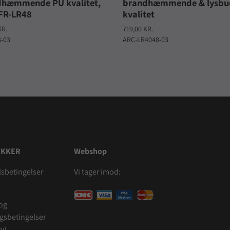
dhæmmende PU kvalitet,
brandhæmmende & lysbu
FR-LR48
kvalitet
KR.
719,00 KR.
8-03
ARC-LR4048-03
IKKER
Webshop
sbetingelser
Vi tager imod:
 og
ngsbetingelser
v)