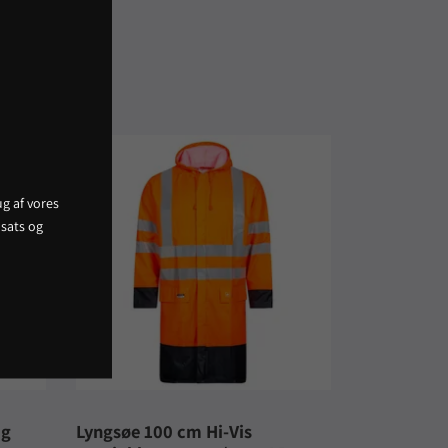
g af vores
sats og
ig
Lyngsøe 100 cm Hi-Vis