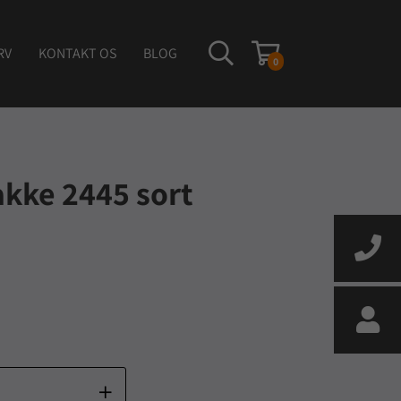
RV
KONTAKT OS
BLOG
0
akke 2445 sort