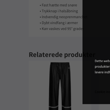
• Fast hætte med snøre
• Trykknap i halsåbning
• Indvendig neoprenmanchet
• Dybt vindfang i ærmer
• Kan vaskes ved 95° grader
Relaterede produkter
Dette webs
produkter
levere ind
Cookie ind