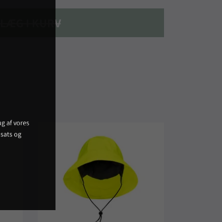
LÆG I KURV
g af vores
sats og