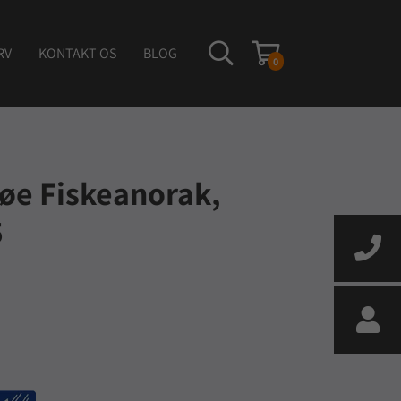
RV
KONTAKT OS
BLOG
0
øe Fiskeanorak,
5