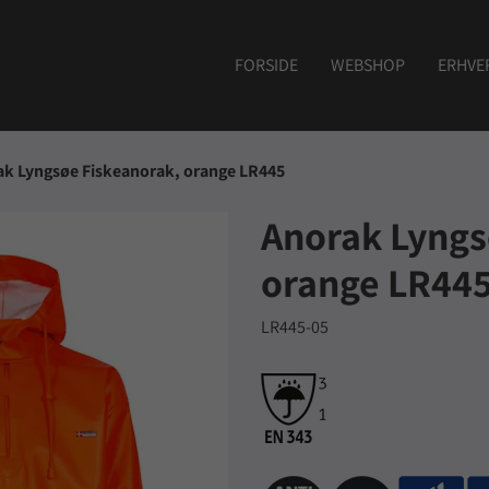
FORSIDE
WEBSHOP
ERHVE
ak Lyngsøe Fiskeanorak, orange LR445
Anorak Lyngs
orange LR44
LR445-05