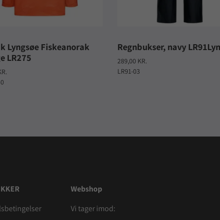
k Lyngsøe Fiskeanorak
Regnbukser, navy LR91Ly
e LR275
289,00 KR.
LR91-03
KR.
50
IKKER
Webshop
sbetingelser
Vi tager imod: