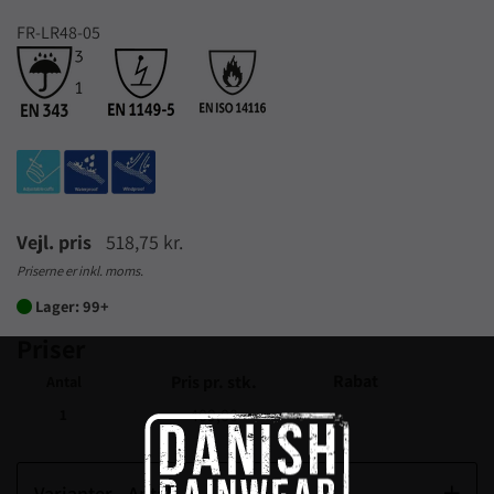
FR-LR48-05
Vejl. pris
518,75 kr.
Priserne er inkl. moms.
Lager: 99+

Priser
Rabat
Pris pr. stk.
Antal
409,00
1
Varianter - Antal