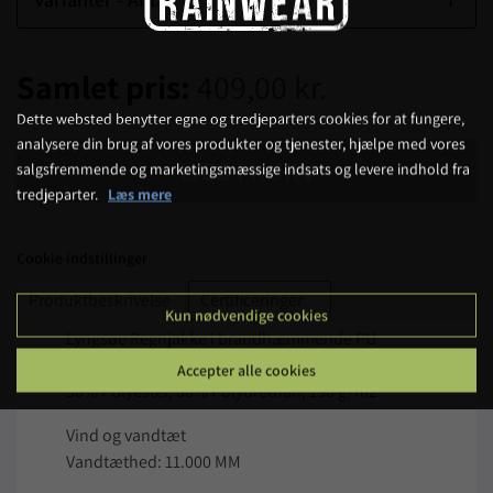
Samlet pris:
409,00 kr.
Dette websted benytter egne og tredjeparters cookies for at fungere,
analysere din brug af vores produkter og tjenester, hjælpe med vores
LÆG I KURV
salgsfremmende og marketingsmæssige indsats og levere indhold fra
tredjeparter.
Læs mere
Cookie indstillinger
Produktbeskrivelse
Certificeringer
Kun nødvendige cookies
Lyngsøe Regnjakke i brandhæmmende PU
kvalitet
Accepter alle cookies
50% Polyester, 50% Polyurethan, 190 g/m2
Vind og vandtæt
Vandtæthed: 11.000 MM