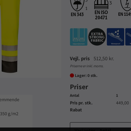
Vejl. pris
512,50 kr.
Priserne er inkl. moms.
Lager: 0 stk.

Priser
Antal
1
ndhæmmende
Pris pr. stk.
449,00
Rabat
 350 g/m2
Varianter - Antal