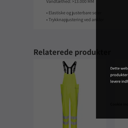
Vandtæthed: >13.000 MM
• Elastiske og justerbare seler
• Trykknapjustering ved ankler
Relaterede produkter
Dette webs
produkter
levere ind
Cookie ind