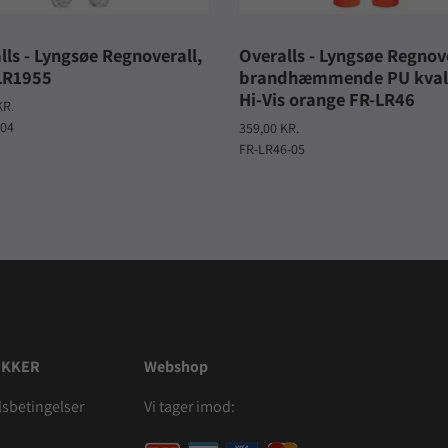
lls - Lyngsøe Regnoverall,
Overalls - Lyngsøe Regnove
LR1955
brandhæmmende PU kvali
Hi-Vis orange FR-LR46
KR.
-04
359,00 KR.
FR-LR46-05
IKKER
Webshop
sbetingelser
Vi tager imod: