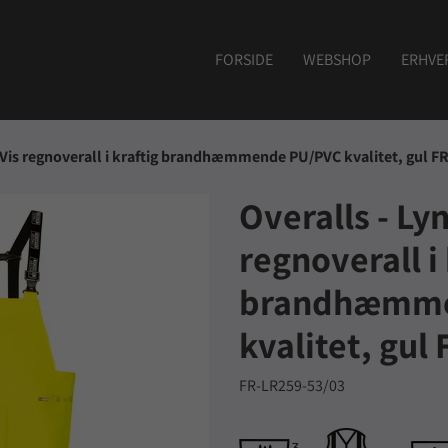
FORSIDE
WEBSHOP
ERHVE
-Vis regnoverall i kraftig brandhæmmende PU/PVC kvalitet, gul F
Overalls - Ly
regnoverall i 
brandhæmme
kvalitet, gul
FR-LR259-53/03