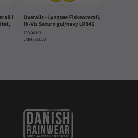
rall i
Overalls - Lyngsøe Fiskeoverall,
tet,
Hi-Vis Saturn gul/navy LR846
799,00 KR.
LR846-53/03