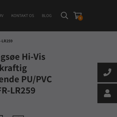
RV
KONTAKT OS
BLOG
0
R-LR259
ngsøe Hi-Vis
kraftig
nde PU/PVC
 FR-LR259