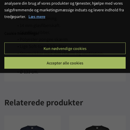
analysere din brug af vores produkter og tjenester, hjælpe med vores
Produktbeskrivelse
salgsfremmende og marketingsmæssige indsats og levere indhold fra
tredjeparter.
Læs mere
• Automatisk åbning.
• 14 mm glasfiberskaft.
• Glasfiber ribber.
Cookie indstillinger
• Polyester pongee skærm.
• Lige Soft-touch håndtag.
Kun nødvendige cookies
• Stormsikker med delt skærm og ventilation.
• Længde 102 cm.
Accepter alle cookies
• Ø 133 cm.
Relaterede produkter