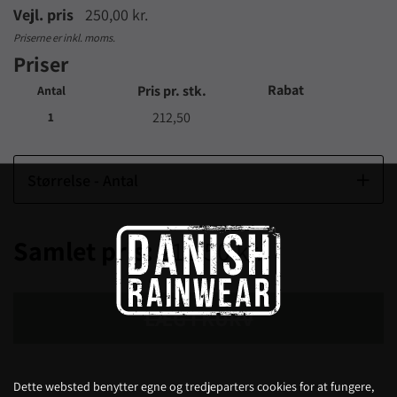
Vejl. pris
250,00 kr.
Priserne er inkl. moms.
Priser
Rabat
Pris pr. stk.
Antal
212,50
1
Størrelse - Antal
Samlet pris:
212,50 kr.
LÆG I KURV
Dette websted benytter egne og tredjeparters cookies for at fungere,