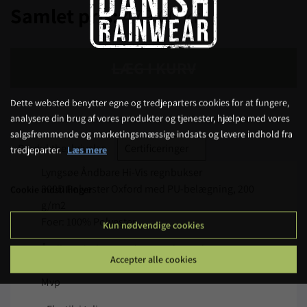
Samlet pris:
479,00 kr.
LÆG I KURV
Dette websted benytter egne og tredjeparters cookies for at fungere,
analysere din brug af vores produkter og tjenester, hjælpe med vores
salgsfremmende og marketingsmæssige indsats og levere indhold fra
Produktbeskrivelse
Certificeringer
tredjeparter.
Læs mere
Lyngsøe Åndbare Hi-Vis regnbukser
300D Polyester Oxford med PU-belægning, 200
Cookie indstillinger
g/m2
Foer: 100% Polyester
Kun nødvendige cookies
Åndbar, vind og vandtæt med tapede sømme
Accepter alle cookies
Vandtæthed: >12.000 MM / Åndbarhed: 5.000
Mvp