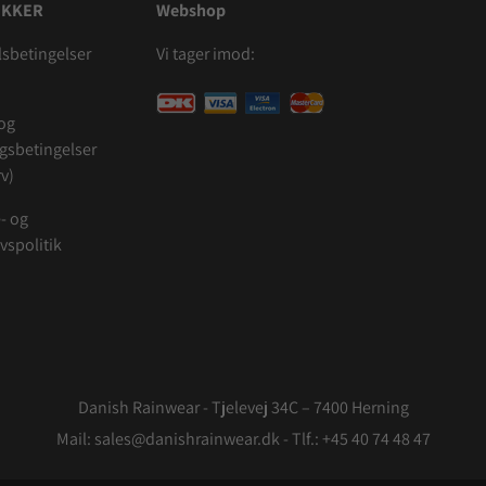
IKKER
Webshop
sbetingelser
Vi tager imod:
 og
ngsbetingelser
v)
- og
ivspolitik
Danish Rainwear - Tjelevej 34C – 7400 Herning
Mail: sales@danishrainwear.dk - Tlf.:
+45 40 74 48 47