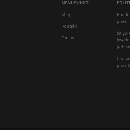
MENUPUNKT
POLIT
Shop
Handel
privat
Kontakt
Salgs-
Om os
leveri
(erhver
Cookie
privatl