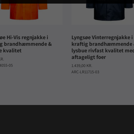
øe Hi-Vis regnjakke i
Lyngsøe Vinterregnjakke i
tig brandhæmmende &
kraftig brandhæmmende
e kvalitet
lysbue rivfast kvalitet me
aftageligt foer
KR.
4055-05
1.439,00 KR.
ARC-LR11715-03