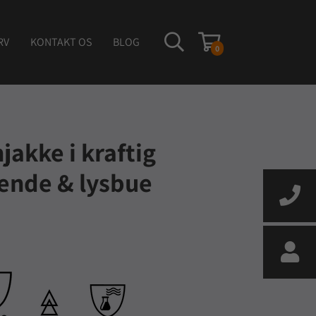
RV
KONTAKT OS
BLOG
0
akke i kraftig
nde & lysbue