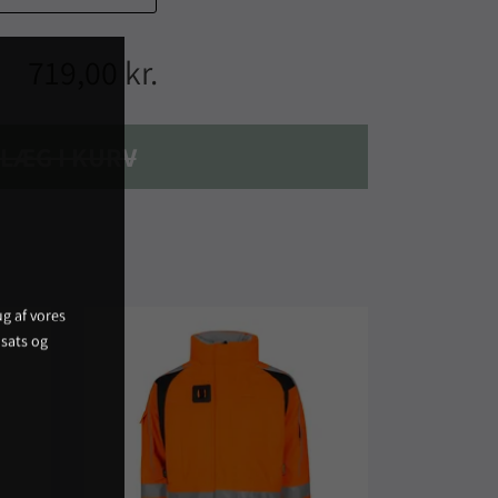
719,00 kr.
LÆG I KURV
g af vores
sats og