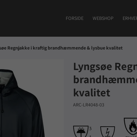
FORSIDE
WEBSHOP
ERHVE
søe Regnjakke i kraftig brandhæmmende & lysbue kvalitet
Lyngsøe Regnj
brandhæmme
kvalitet
ARC-LR4048-03