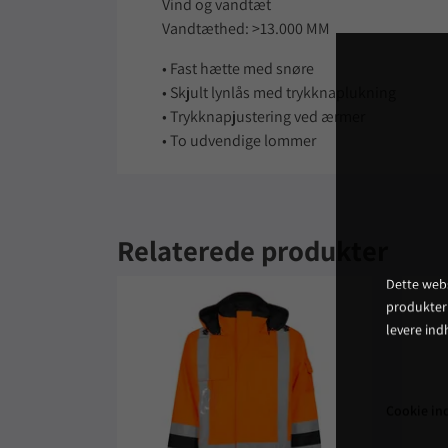
Vind og vandtæt
Vandtæthed: >13.000 MM
• Fast hætte med snøre
• Skjult lynlås med trykknaplukning
• Trykknapjustering ved ærmer
• To udvendige lommer
Relaterede produkter
Dette webs
produkter
levere ind
Cookie ind