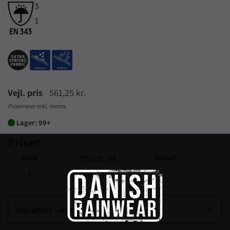
Vejl. pris
561,25 kr.
Priserne er inkl. moms.
Lager: 99+

Priser
Rabat
Pris pr. stk.
Antal
519,00
1
Varianter - Antal