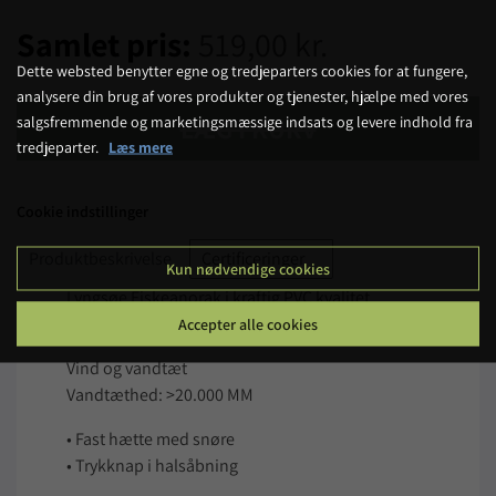
Samlet pris:
519,00 kr.
Dette websted benytter egne og tredjeparters cookies for at fungere,
analysere din brug af vores produkter og tjenester, hjælpe med vores
salgsfremmende og marketingsmæssige indsats og levere indhold fra
LÆG I KURV
tredjeparter.
Læs mere
Cookie indstillinger
Produktbeskrivelse
Certificeringer
Kun nødvendige cookies
Lyngsøe Fiskeanorak i kraftig PVC kvalitet
85% PVC, 15% Polyester, 540 g/m2
Accepter alle cookies
Vind og vandtæt
Vandtæthed: >20.000 MM
• Fast hætte med snøre
• Trykknap i halsåbning